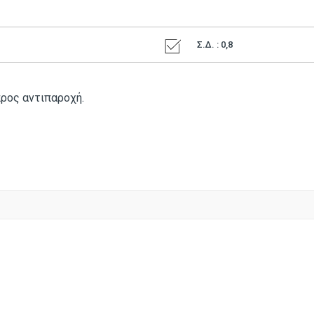
Σ.Δ. : 0,8
 προς αντιπαροχή.