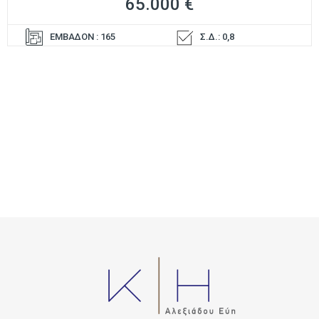
65.000 €
ΕΜΒΑΔΟΝ : 165
Σ.Δ.: 0,8