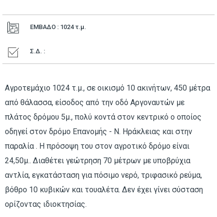
ΕΜΒΑΔΟ : 1024
τ.μ.
Σ.Δ. :
Αγροτεμάχιο 1024 τ.μ., σε οικισμό 10 ακινήτων, 450 μέτρα
από θάλασσα, είσοδος από την οδό Αργοναυτών με
πλάτος δρόμου 5μ., πολύ κοντά στον κεντρικό ο οποίος
οδηγεί στον δρόμο Επανομής - Ν. Ηράκλειας και στην
παραλία . Η πρόσοψη του στον αγροτικό δρόμο είναι
24,50μ.. Διαθέτει γεώτρηση 70 μέτρων με υποβρύχια
αντλία, εγκατάσταση για πόσιμο νερό, τριφασικό ρεύμα,
βόθρο 10 κυβικών και τουαλέτα. Δεν έχει γίνει σύσταση
ορίζοντας ιδιοκτησίας.