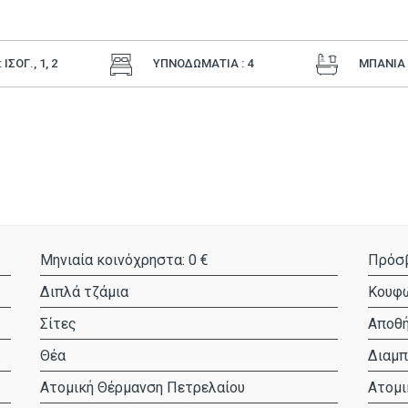
ΙΣΟΓ., 1, 2
ΥΠΝΟΔΩΜΑΤΙΑ : 4
ΜΠΑΝΙΑ :
Μηνιαία κοινόχρηστα: 0 €
Πρόσβ
Διπλά τζάμια
Κουφώ
Σίτες
Αποθ
Θέα
Διαμπ
Ατομική Θέρμανση Πετρελαίου
Ατομι