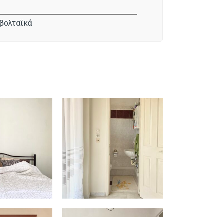
βολταϊκά