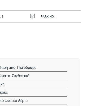
 2
PARKING :
αση από: Πεζόδρομο
ματα: Συνθετικά
ήκη
ερές
κό Φυσικό Αέριο