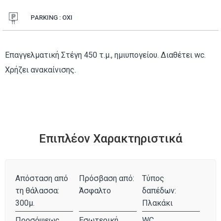
PARKING : ΟΧΙ
Επαγγελματική Στέγη 450 τ.μ., ημιυπογείου. Διαθέτει wc.
Χρήζει ανακαίνισης.
Επιπλέον Χαρακτηριστικά
Απόσταση από
Πρόσβαση από:
Τύπος
τη θάλασσα:
Άσφαλτο
δαπέδων:
300μ.
Πλακάκι
Προσόψεως
Εσωτερική
WC