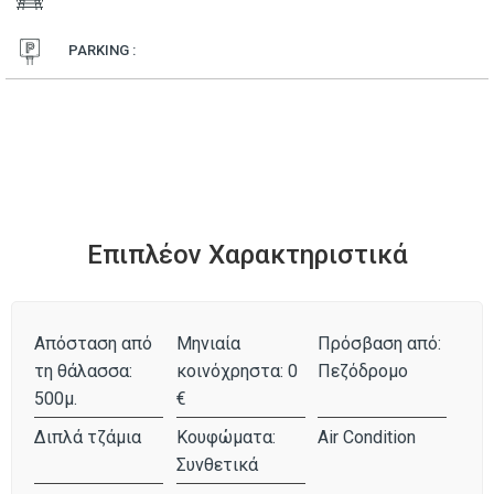
PARKING :
Επιπλέον Χαρακτηριστικά
Απόσταση από
Μηνιαία
Πρόσβαση από:
τη θάλασσα:
κοινόχρηστα: 0
Πεζόδρομο
500μ.
€
Διπλά τζάμια
Κουφώματα:
Air Condition
Συνθετικά