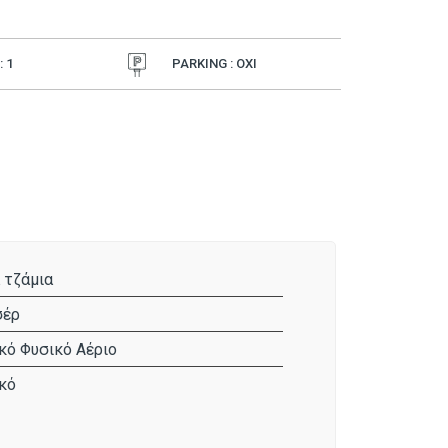
 1
PARKING : ΟΧΙ
 τζάμια
σέρ
κό Φυσικό Αέριο
κό